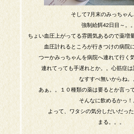
そして7月末のみっちゃん
強制給餌42日目～。
ちょい血圧上がってる雰囲気あるので薬増
血圧計れるところが行きつけの病院
つーかみっちゃんを病院へ連れて行く
連れてっても手遅れとか。。心筋症は
なすすべ無いからね。
あぁ。。１０種類の薬は要るとか言っ
そんなに飲めるかっ！
よって、ワタシの気分しだいだった
まる。。。