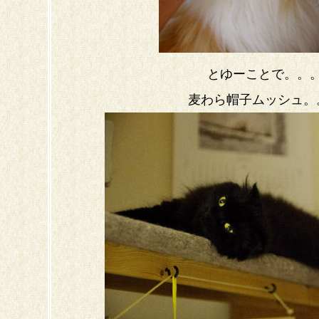
とゆーことで。。
麦わら帽子ムッシュ。