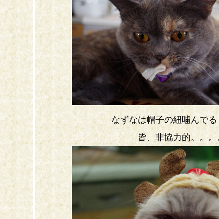
なずなは帽子の紐噛んでる
皆、非協力的。。。