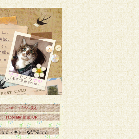
←sabocafe*へ戻る
sabocafe*別館TOP
☆☆テキトーな近況☆☆