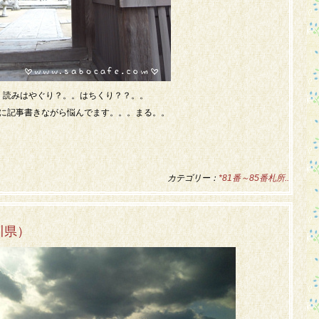
読みはやぐり？。。はちくり？？。。
に記事書きながら悩んでます。。。まる。。
カテゴリー：
*81番～85番札所..
川県）