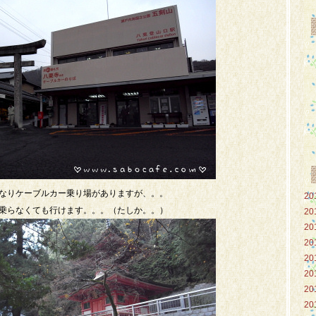
なりケーブルカー乗り場がありますが、。。
20
乗らなくても行けます。。。（たしか。。）
20
20
20
20
20
20
20