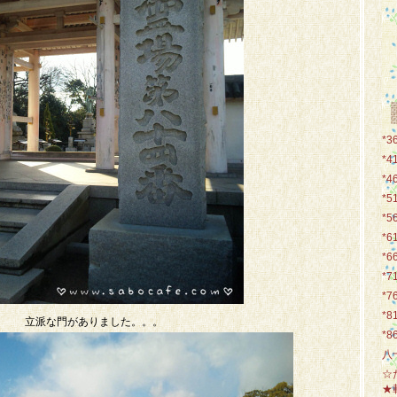
*3
*4
*4
*5
*5
*6
*6
*7
*7
*8
立派な門がありました。。。
*8
八
☆
★