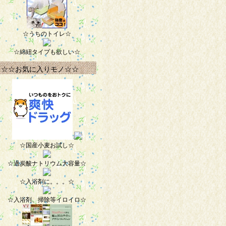
☆うちのトイレ☆
☆綿紐タイプも欲しい☆
☆☆お気に入りモノ☆☆
☆国産小麦お試し☆
☆過炭酸ナトリウム大容量☆
☆入浴剤に。。。☆
☆入浴剤、掃除等イロイロ☆