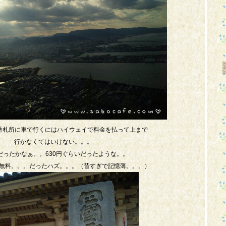
4番札所に車で行くにはハイウェイで料金を払って上まで
行かなくてはいけない。。。
だったかなぁ。。630円ぐらいだったような。。
無料。。。だったハズ。。。（昔すぎで記憶薄。。。）