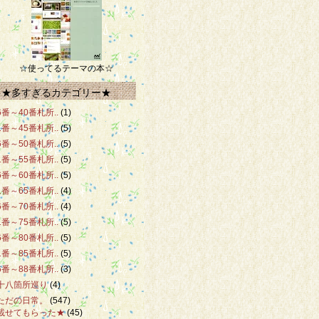
☆使ってるテーマの本☆
★多すぎるカテゴリー★
6番～40番札所..
(1)
1番～45番札所..
(5)
6番～50番札所..
(5)
1番～55番札所..
(5)
6番～60番札所..
(5)
1番～65番札所..
(4)
6番～70番札所..
(4)
1番～75番札所..
(5)
6番～80番札所..
(5)
1番～85番札所..
(5)
6番～88番札所..
(3)
十八箇所巡り
(4)
ただの日常。
(547)
載せてもらった★
(45)