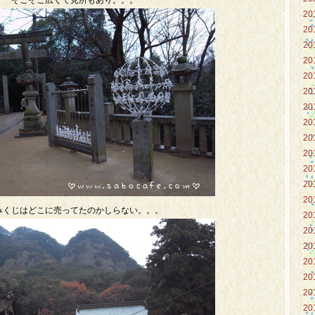
そこそこ広くて見所もあり。。。
20
20
20
20
20
20
20
20
20
20
20
20
20
みくじはどこに売ってたのかしらない。。。
20
20
20
20
20
20
20