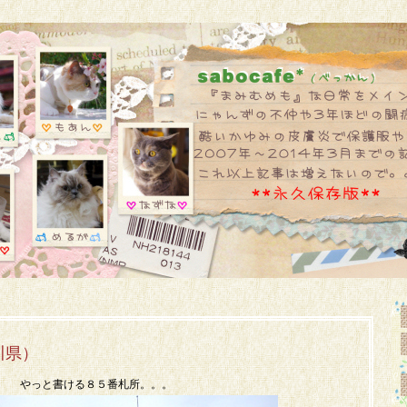
川県）
やっと書ける８５番札所。。。