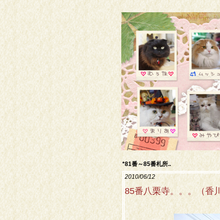
*81番～85番札所..
2010/06/12
85番八栗寺。。。（香