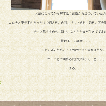
50歳になってから10年近く病院から遠のいていた
コロナと更年期がきっかけで婦人科、内科、リウマチ科、歯科、耳鼻
途中入院すすめられ断り、なんとかまだ生きててよ
動けるって幸せ。。。
ニャンズのためにってのがたぶん大好きだな。
つーことで頑張るだけ頑張るぞっと。。。
まる。。。
 NAVIGATION
S