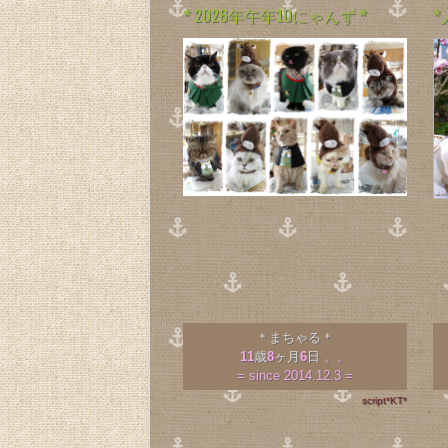
* 2026年午年10にゃんず *
＊まちゃる＊
11
歳
8
ヶ月
6
日
。。
= since 2014.12.3 =
script*KT*