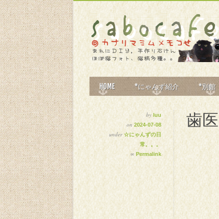
MAIN MENU
Skip
HOME
*にゃんず紹介
*別館
to
content
歯医
by
luu
on
2024-07-08
under
☆にゃんずの日
常。。。
∞
Permalink