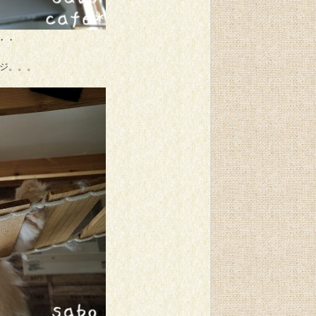
・・
ジ。。。