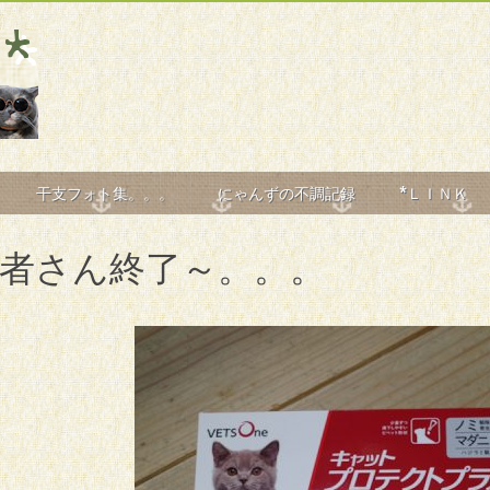
干支フォト集。。。
にゃんずの不調記録
*ＬＩＮＫ
者さん終了～。。。