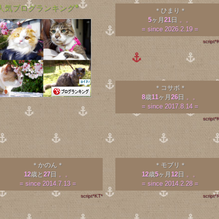
*人気ブログランキング*
＊ひまり＊
5
ヶ月
21
日
。。
= since 2026.2.19 =
script*
＊コサボ＊
8
歳
11
ヶ月
26
日
。。
= since 2017.8.14 =
script*
＊かのん＊
＊モブリ＊
12
歳と
27
日
。。
12
歳
5
ヶ月
12
日
。。
= since 2014.7.13 =
= since 2014.2.28 =
script*KT*
script*