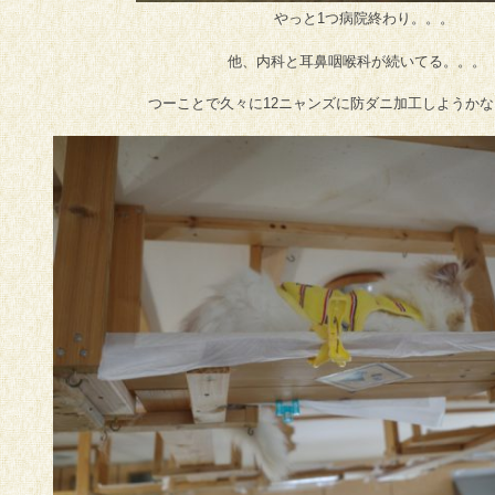
やっと1つ病院終わり。。。
他、内科と耳鼻咽喉科が続いてる。。。
つーことで久々に12ニャンズに防ダニ加工しようか