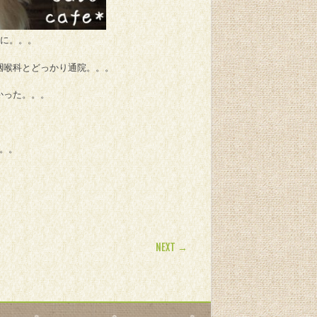
のに。。。
咽喉科とどっかり通院。。。
かった。。。
。。
NEXT →