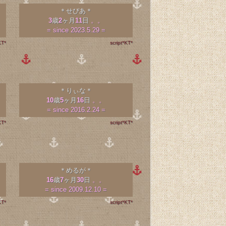
＊せぴあ＊
3
歳
2
ヶ月
11
日
。。
= since 2023.5.29 =
KT*
script*KT*
＊りぃな＊
10
歳
5
ヶ月
16
日
。。
= since 2016.2.24 =
KT*
script*KT*
＊めるが＊
16
歳
7
ヶ月
30
日
。。
= since 2009.12.10 =
KT*
script*KT*