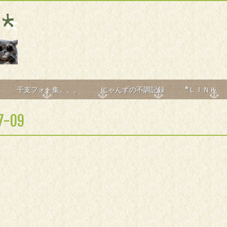
干支フォト集。。。
にゃんずの不調記録
*ＬＩＮＫ
7-09