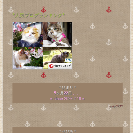
*人気ブログランキング*
＊ひまり＊
5
ヶ月
22
日
。。
= since 2026.2.19 =
script*KT*
＊せぴあ＊