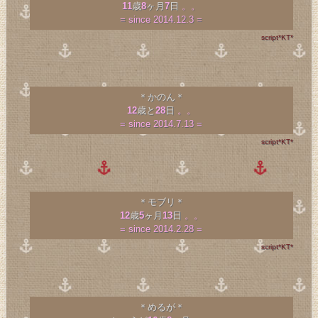
11
歳
8
ヶ月
7
日
。。
= since 2014.12.3 =
script*KT*
＊かのん＊
12
歳と
28
日
。。
= since 2014.7.13 =
script*KT*
＊モブリ＊
12
歳
5
ヶ月
13
日
。。
= since 2014.2.28 =
script*KT*
＊めるが＊