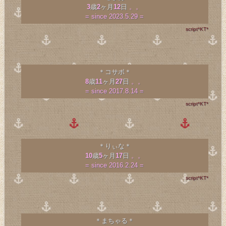
3
歳
2
ヶ月
12
日
。。
= since 2023.5.29 =
script*KT*
＊コサボ＊
8
歳
11
ヶ月
27
日
。。
= since 2017.8.14 =
script*KT*
＊りぃな＊
10
歳
5
ヶ月
17
日
。。
= since 2016.2.24 =
script*KT*
＊まちゃる＊