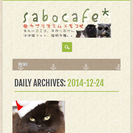
MAIN MENU
Skip
MENU
to
content
DAILY ARCHIVES:
2014-12-24
12月 24, 2014
保護服追加しまし
た。。。
今日の夜は大忙しか
も？。。。 なずなトナカ