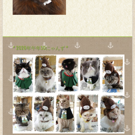
イ。。。 むぅな寒いのはゴメ
ンにゃ。。。 とゆーことでう
ちのニャンタクロースは役立
たず。。。 そんなんなで保護
服追加～！！（右下ブルー）
去年からお世話になってる保
護服シリーズ。
* 2026年午年10にゃんず *