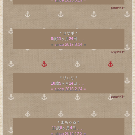
= since 2023.5.29 =
script*KT*
＊コサボ＊
8
歳
11
ヶ月
24
日
。。
= since 2017.8.14 =
script*KT*
＊りぃな＊
10
歳
5
ヶ月
14
日
。。
= since 2016.2.24 =
script*KT*
＊まちゃる＊
11
歳
8
ヶ月
4
日
。。
= since 2014.12.3 =