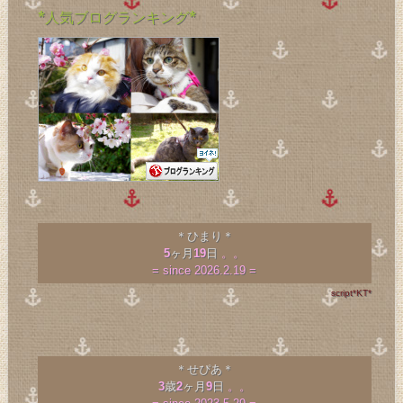
*人気ブログランキング*
＊ひまり＊
5
ヶ月
19
日
。。
= since 2026.2.19 =
script*KT*
＊せぴあ＊
3
歳
2
ヶ月
9
日
。。