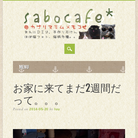
MAIN MENU
Skip
MENU
to
content
お家に来てまだ2週間だ
って。。。
Posted on
by
2014-05-20
luu