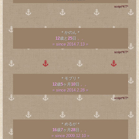
script*KT*
＊かのん＊
12
歳と
25
日
。。
= since 2014.7.13 =
script*KT*
＊モブリ＊
12
歳
5
ヶ月
10
日
。。
= since 2014.2.28 =
script*KT*
＊めるが＊
16
歳
7
ヶ月
28
日
。。
= since 2009.12.10 =