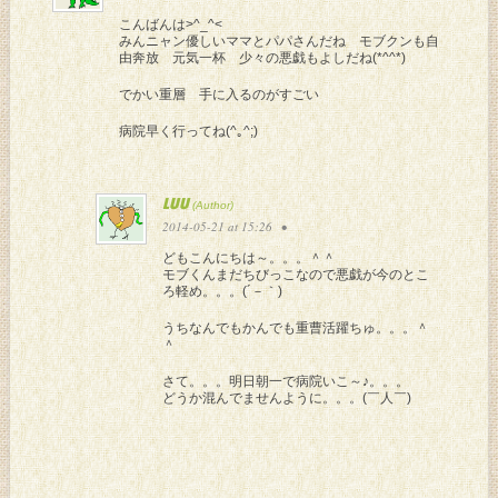
こんばんは>^_^<
みんニャン優しいママとパパさんだね モブクンも自
由奔放 元気一杯 少々の悪戯もよしだね(*^^*)
でかい重層 手に入るのがすごい
病院早く行ってね(^｡^;)
LUU
2014-05-21 at 15:26
•
どもこんにちは～。。。＾＾
モブくんまだちびっこなので悪戯が今のとこ
ろ軽め。。。(´－｀)
うちなんでもかんでも重曹活躍ちゅ。。。＾
＾
さて。。。明日朝一で病院いこ～♪。。。
どうか混んでませんように。。。(￣人￣)