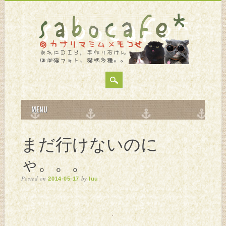
MAIN MENU
Skip
MENU
to
content
まだ行けないのに
ゃ。。。
Posted on
by
2014-05-17
luu