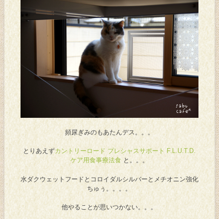
頻尿ぎみのもあたんデス。。。
とりあえず
カントリーロード プレシャスサポート F.L.U.T.D.
ケア用食事療法食
と。。。
水ダクウェットフードとコロイダルシルバーとメチオニン強化
ちゅぅ。。。。
他やることが思いつかない。。。