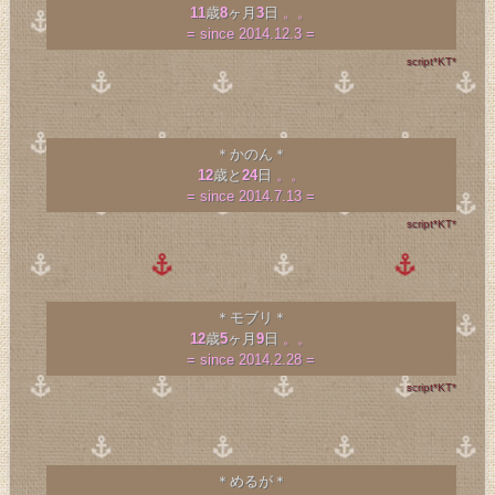
11
歳
8
ヶ月
3
日
。。
= since 2014.12.3 =
script*KT*
＊かのん＊
12
歳と
24
日
。。
= since 2014.7.13 =
script*KT*
＊モブリ＊
12
歳
5
ヶ月
9
日
。。
= since 2014.2.28 =
script*KT*
＊めるが＊