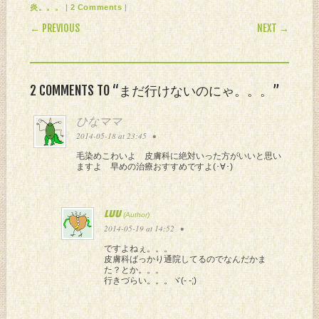
|
|
炎。。。
2 Comments
POST NAVIGATION
← PREVIOUS
NEXT →
2 COMMENTS TO “まだ行けないのにゃ。。。”
ひなママ
2014-05-18 at 23:45
•
毛染めこわいよ 皮膚科に絶対いった方がいいと思い
ますよ 早めの治療おすすめですよ(･∀･)
LUU
2014-05-19 at 14:52
•
ですよねぇ。。。
皮膚科ばっかり通院してるのでなんだかま
た？とか。。。
行きづらい。。。ヾ(- -;)