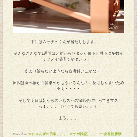
下にはムッチュくんが居たりします。。。
そんなこんなで1週間ほど前からワタシが膝下と肘下に多数イ
ミフメイ湿疹でかゆいっ！！
あまり治らないようなら皮膚科いこかな・・・・
原因は食べ物か白髪染めかもういろんなのに反応しやすいため
不明・・・・
そして明日は朝からのいちズ～の撮影会に行ってきマス
っ！。。。（どうでもヨシ。。）
まる。。。
Posted in
,
,
☆にゃんずの日常。。。
☆サボ雑記。。。
***突発性膀胱