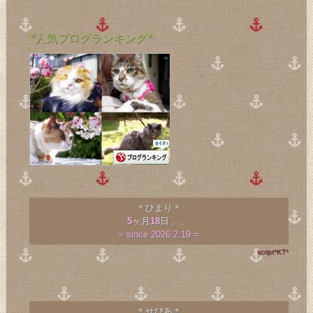
*人気ブログランキング*
＊ひまり＊
5
ヶ月
18
日
。。
= since 2026.2.19 =
script*KT*
＊せぴあ＊