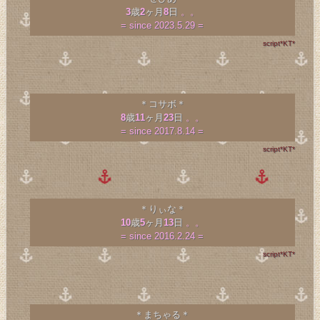
3
歳
2
ヶ月
8
日
。。
= since 2023.5.29 =
script*KT*
＊コサボ＊
8
歳
11
ヶ月
23
日
。。
= since 2017.8.14 =
script*KT*
＊りぃな＊
10
歳
5
ヶ月
13
日
。。
= since 2016.2.24 =
script*KT*
＊まちゃる＊