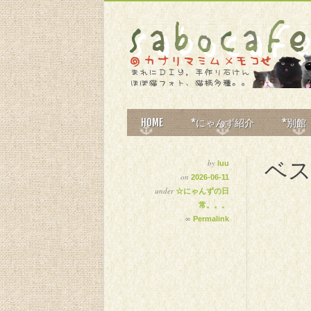
MAIN MENU
Skip
HOME
*にゃんず紹介
*別館
to
content
ベ
by
luu
on
2026-06-11
under
☆にゃんずの日
常。。。
∞
Permalink