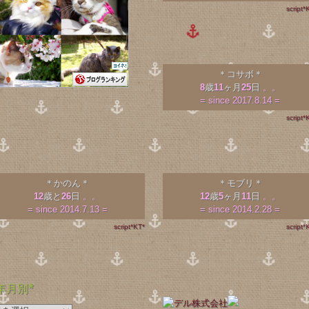
script*
＊コサボ＊
8
歳
11
ヶ月
25
日
。。
= since 2017.8.14 =
script*
＊かのん＊
＊モブリ＊
12
歳と
26
日
。。
12
歳
5
ヶ月
11
日
。。
= since 2014.7.13 =
= since 2014.2.28 =
script*KT*
script*
年月別*