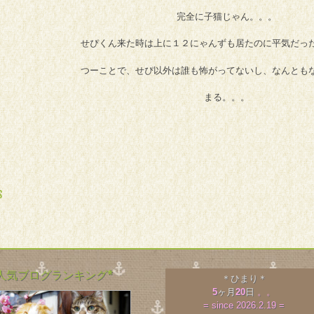
完全に子猫じゃん。。。
せぴくん来た時は上に１２にゃんずも居たのに平気だっ
つーことで、せぴ以外は誰も怖がってないし、なんとも
まる。。。
 NAVIGATION
S
*人気ブログランキング*
＊ひまり＊
5
ヶ月
20
日
。。
= since 2026.2.19 =