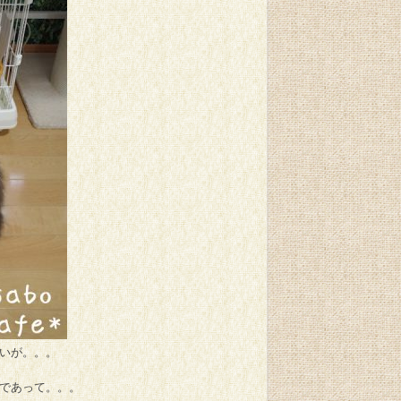
いが。。。
であって。。。