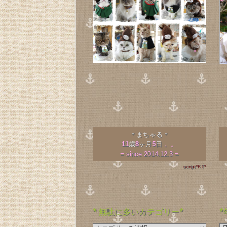
＊まちゃる＊
11
歳
8
ヶ月
5
日
。。
= since 2014.12.3 =
script*KT*
* 無駄に多いカテゴリー*
*