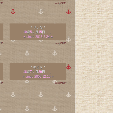
KT*
script*KT*
＊りぃな＊
10
歳
5
ヶ月
15
日
。。
= since 2016.2.24 =
KT*
script*KT*
＊めるが＊
16
歳
7
ヶ月
29
日
。。
= since 2009.12.10 =
KT*
script*KT*