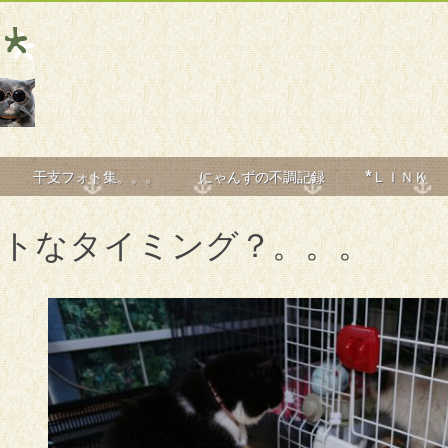
干支フォト集。。。
にゃんずの不調記録
*ＬＩＮＫ
ストなタイミング？。。。