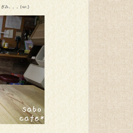
。。。(-ω-;)