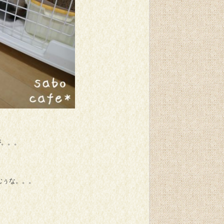
が。。。
むぅな。。。