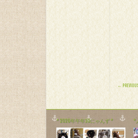
POST
← PREVIOU
* 2026年午年10にゃんず *