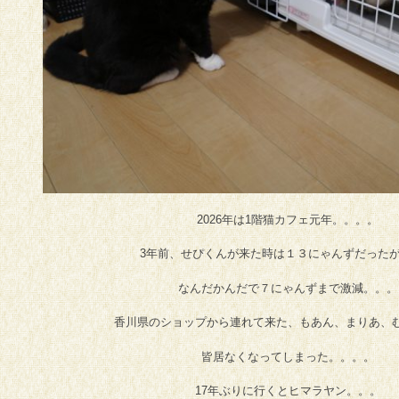
2026年は1階猫カフェ元年。。。。
3年前、せぴくんが来た時は１３にゃんずだった
なんだかんだで７にゃんずまで激減。。。
香川県のショップから連れて来た、もあん、まりあ、
皆居なくなってしまった。。。。
17年ぶりに行くとヒマラヤン。。。