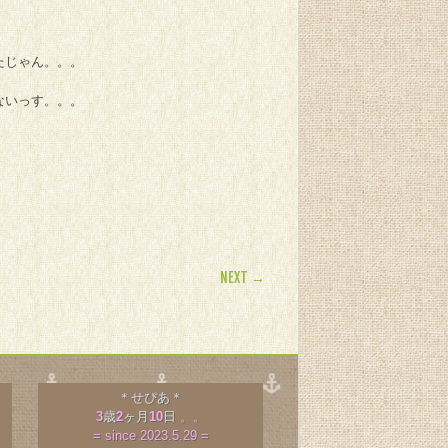
たじゃん。。。
ないっす。。。
NEXT →
＊せぴあ＊
3
歳
2
ヶ月
10
日
。。
= since 2023.5.29 =