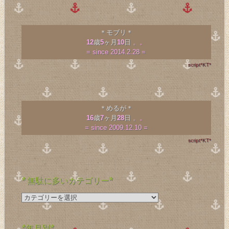
＊モブリ＊
12
歳
5
ヶ月
10
日
。。
= since 2014.2.28 =
script*KT*
＊めるが＊
16
歳
7
ヶ月
28
日
。。
= since 2009.12.10 =
script*KT*
* 無駄に多いカテゴリー*
*
無
駄
に
*年月別*