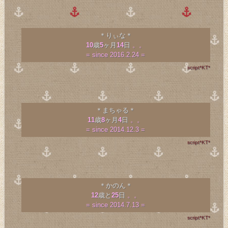
＊りぃな＊
10
歳
5
ヶ月
14
日
。。
= since 2016.2.24 =
script*KT*
＊まちゃる＊
11
歳
8
ヶ月
4
日
。。
= since 2014.12.3 =
script*KT*
＊かのん＊
12
歳と
25
日
。。
= since 2014.7.13 =
script*KT*