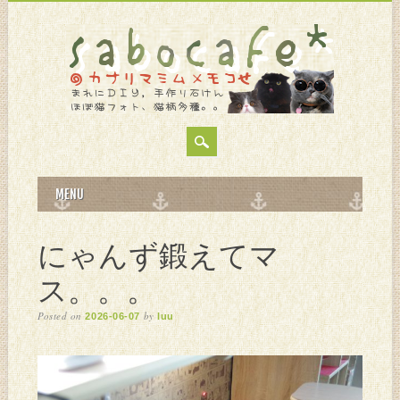
MAIN MENU
Skip
MENU
to
content
にゃんず鍛えてマ
ス。。。
Posted on
by
2026-06-07
luu