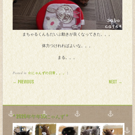
まちゃるくんもだいぶ動きが良くなってきた。。。
体力つけれればよいな。。。
まる。。。
Posted in
|
☆にゃんずの日常。。。
POST NAVIGATION
← PREVIOUS
NEXT →
* 2026年午年10にゃんず *