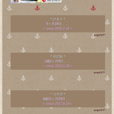
＊ひまり＊
5
ヶ月
19
日
。。
= since 2026.2.19 =
script*KT*
＊せぴあ＊
3
歳
2
ヶ月
9
日
。。
= since 2023.5.29 =
script*KT*
＊コサボ＊
8
歳
11
ヶ月
24
日
。。
= since 2017.8.14 =
script*KT*