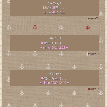
＊かのん＊
12
歳と
25
日
。。
= since 2014.7.13 =
script*KT*
＊モブリ＊
12
歳
5
ヶ月
10
日
。。
= since 2014.2.28 =
script*KT*
＊めるが＊
16
歳
7
ヶ月
28
日
。。
= since 2009.12.10 =
script*KT*