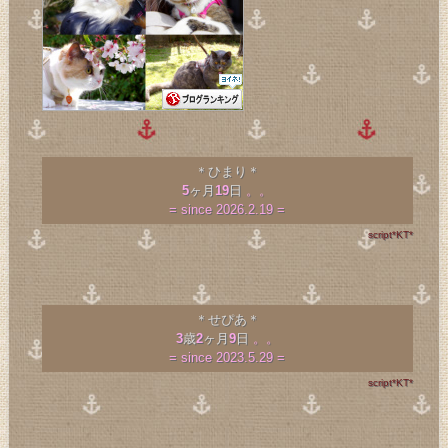
＊ひまり＊
5
ヶ月
19
日
。。
= since 2026.2.19 =
script*KT*
＊せぴあ＊
3
歳
2
ヶ月
9
日
。。
= since 2023.5.29 =
script*KT*