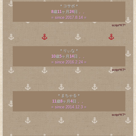
＊コサボ＊
8
歳
11
ヶ月
24
日
。。
= since 2017.8.14 =
script*KT*
＊りぃな＊
10
歳
5
ヶ月
14
日
。。
= since 2016.2.24 =
script*KT*
＊まちゃる＊
11
歳
8
ヶ月
4
日
。。
= since 2014.12.3 =
script*KT*