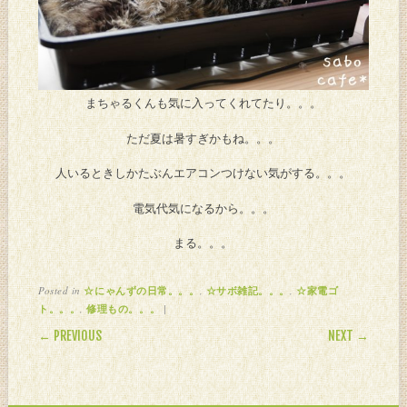
まちゃるくんも気に入ってくれてたり。。。
ただ夏は暑すぎかもね。。。
人いるときしかたぶんエアコンつけない気がする。。。
電気代気になるから。。。
まる。。。
Posted in
,
,
☆にゃんずの日常。。。
☆サボ雑記。。。
☆家電ゴ
,
|
ト。。。
修理もの。。。
POST NAVIGATION
← PREVIOUS
NEXT →