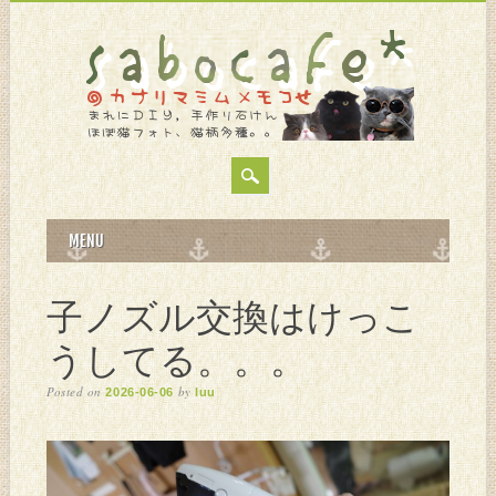
MAIN MENU
Skip
MENU
to
content
子ノズル交換はけっこ
うしてる。。。
Posted on
by
2026-06-06
luu