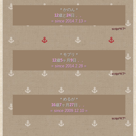
＊かのん＊
12
歳と
24
日
。。
= since 2014.7.13 =
script*KT*
＊モブリ＊
12
歳
5
ヶ月
9
日
。。
= since 2014.2.28 =
script*KT*
＊めるが＊
16
歳
7
ヶ月
27
日
。。
= since 2009.12.10 =
script*KT*