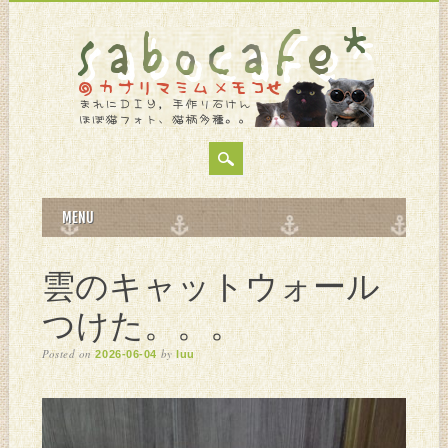
MAIN MENU
Skip
MENU
to
content
雲のキャットウォール
つけた。。。
Posted on
by
2026-06-04
luu