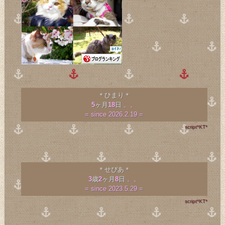
＊ひまり＊
5
ヶ月
18
日
。。
= since 2026.2.19 =
script*KT*
＊せぴあ＊
3
歳
2
ヶ月
8
日
。。
= since 2023.5.29 =
script*KT*