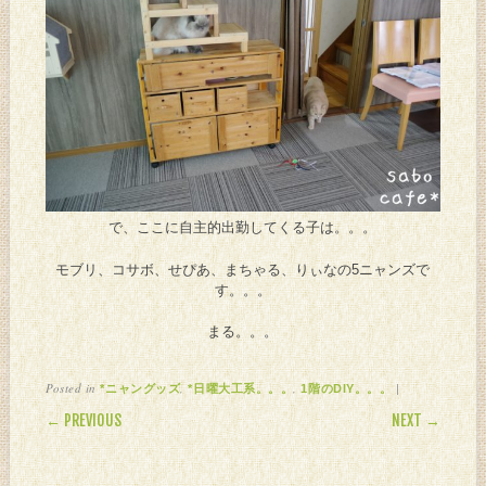
で、ここに自主的出勤してくる子は。。。
モブリ、コサボ、せぴあ、まちゃる、りぃなの5ニャンズで
す。。。
まる。。。
Posted in
,
,
|
*ニャングッズ
*日曜大工系。。。
1階のDIY。。。
POST NAVIGATION
← PREVIOUS
NEXT →