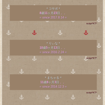
＊コサボ＊
8
歳
11
ヶ月
23
日
。。
= since 2017.8.14 =
script*KT*
＊りぃな＊
10
歳
5
ヶ月
13
日
。。
= since 2016.2.24 =
script*KT*
＊まちゃる＊
11
歳
8
ヶ月
3
日
。。
= since 2014.12.3 =
script*KT*