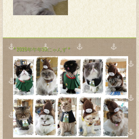
な、むぅな、あたりがぐずっ
てるね。。。 こっちゃんは元
気だ。。。 まちゃるくんもよ
く暴走してて良い感じ。。。
毎日スイレンが咲いてて今ま
でで一番良い感じになりつつ
あるビ
* 2026年午年10にゃんず *