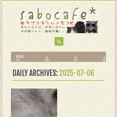
MAIN MENU
Skip
MENU
to
content
DAILY ARCHIVES:
2025-07-06
7月 06, 2025
ちらちら夏風邪ぎみ
ね。。。
くしゃみ、鼻水でてる子、数
にゃん。。。 めるが、りぃ