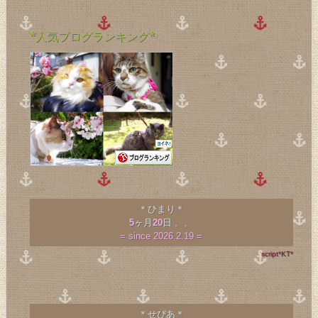
*人気ブログランキング*
＊ひまり＊
5
ヶ月
20
日
。。
= since 2026.2.19 =
script*KT*
＊せぴあ＊