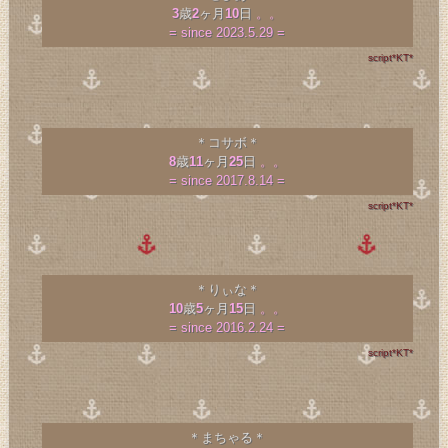
3
歳
2
ヶ月
10
日
。。
= since 2023.5.29 =
script*KT*
＊コサボ＊
8
歳
11
ヶ月
25
日
。。
= since 2017.8.14 =
script*KT*
＊りぃな＊
10
歳
5
ヶ月
15
日
。。
= since 2016.2.24 =
script*KT*
＊まちゃる＊