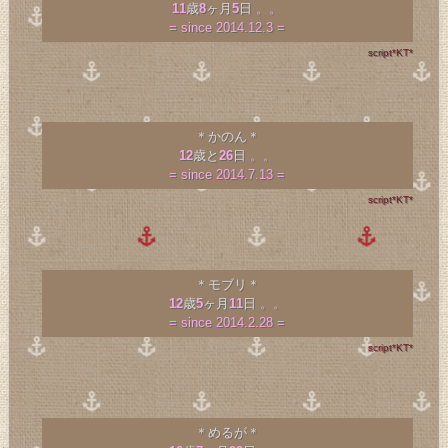
11
歳
8
ヶ月
5
日
。。
= since 2014.12.3 =
script*KT*
＊かのん＊
12
歳と
26
日
。。
= since 2014.7.13 =
script*KT*
＊モブリ＊
12
歳
5
ヶ月
11
日
。。
= since 2014.2.28 =
script*KT*
＊めるが＊