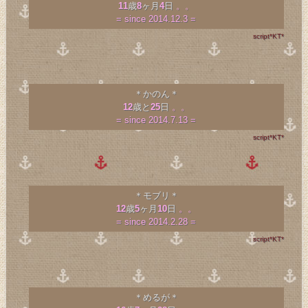
11
歳
8
ヶ月
4
日
。。
= since 2014.12.3 =
script*KT*
＊かのん＊
12
歳と
25
日
。。
= since 2014.7.13 =
script*KT*
＊モブリ＊
12
歳
5
ヶ月
10
日
。。
= since 2014.2.28 =
script*KT*
＊めるが＊