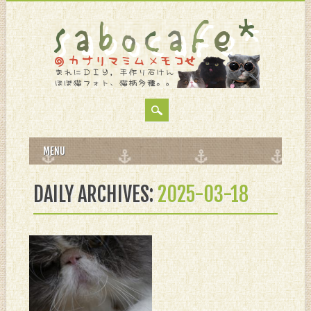
MAIN MENU
Skip
MENU
to
content
DAILY ARCHIVES:
2025-03-18
3月 18, 2025
マウスだね。。。
無線マウスはにゃんずのおも
ちゃ。。。 白ネズミ。。。
おりゃっ！。。。 落下した後