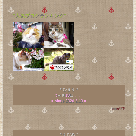
*人気ブログランキング*
＊ひまり＊
5
ヶ月
19
日
。。
= since 2026.2.19 =
script*KT*
＊せぴあ＊