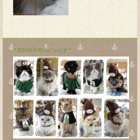
誰かが転がし行方不明にな
る。。。 まる。。。
* 2026年午年10にゃんず *