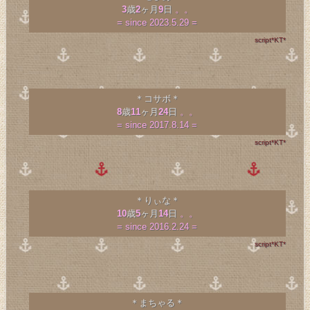
3
歳
2
ヶ月
9
日
。。
= since 2023.5.29 =
script*KT*
＊コサボ＊
8
歳
11
ヶ月
24
日
。。
= since 2017.8.14 =
script*KT*
＊りぃな＊
10
歳
5
ヶ月
14
日
。。
= since 2016.2.24 =
script*KT*
＊まちゃる＊