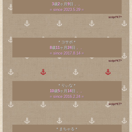
3
歳
2
ヶ月
9
日
。。
= since 2023.5.29 =
script*KT*
＊コサボ＊
8
歳
11
ヶ月
24
日
。。
= since 2017.8.14 =
script*KT*
＊りぃな＊
10
歳
5
ヶ月
14
日
。。
= since 2016.2.24 =
script*KT*
＊まちゃる＊