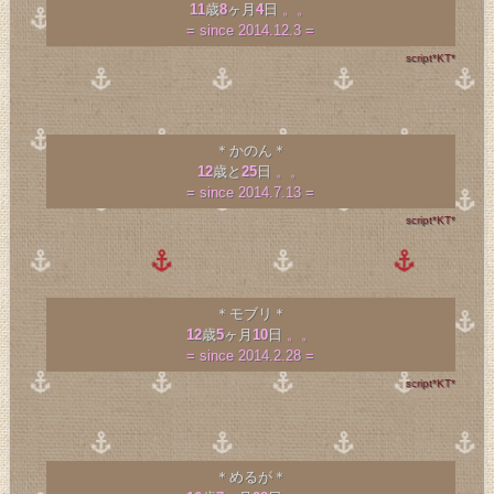
11
歳
8
ヶ月
4
日
。。
= since 2014.12.3 =
script*KT*
＊かのん＊
12
歳と
25
日
。。
= since 2014.7.13 =
script*KT*
＊モブリ＊
12
歳
5
ヶ月
10
日
。。
= since 2014.2.28 =
script*KT*
＊めるが＊