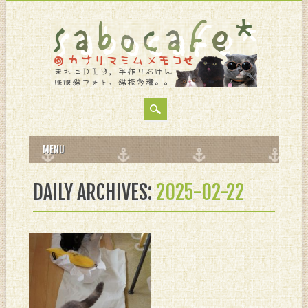
MAIN MENU
Skip
MENU
to
content
DAILY ARCHIVES:
2025-02-22
2月 22, 2025
猫の日はマタタビだ
ね。。。
たまにまたたびぱーち
ー。。。 にゃんこの日だった