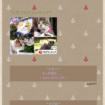
*人気ブログランキング*
＊ひまり＊
5
ヶ月
19
日
。。
= since 2026.2.19 =
script*KT*
＊せぴあ＊