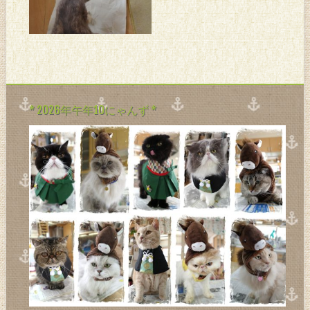
ね。。。 外すごく寒い
わ。。。 後日別送だったサニ
クラも今日届くみたい。。。
つーことで。。。 体調が良く
ないとにゃんずはマタタビに
反応しない。。。 反応してる
子は元気って
* 2026年午年10にゃんず *