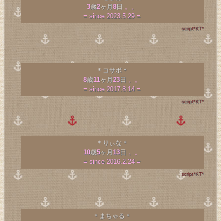
3
歳
2
ヶ月
8
日
。。
= since 2023.5.29 =
script*KT*
＊コサボ＊
8
歳
11
ヶ月
23
日
。。
= since 2017.8.14 =
script*KT*
＊りぃな＊
10
歳
5
ヶ月
13
日
。。
= since 2016.2.24 =
script*KT*
＊まちゃる＊