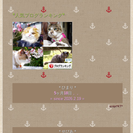
*人気ブログランキング*
＊ひまり＊
5
ヶ月
18
日
。。
= since 2026.2.19 =
script*KT*
＊せぴあ＊