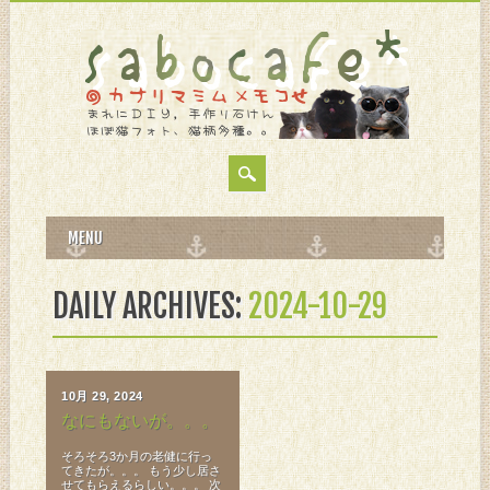
MAIN MENU
Skip
MENU
to
content
DAILY ARCHIVES:
2024-10-29
10月 29, 2024
なにもないが。。。
そろそろ3か月の老健に行っ
てきたが。。。 もう少し居さ
せてもらえるらしい。。。 次