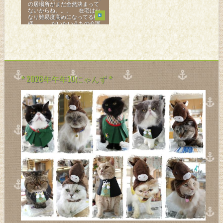
の居場所がまだ全然決まって
ないからね。。。 在宅はか
なり難易度高めになってる模
様。。。 だいたいうちの介護
が一番劣悪だからね。。。 毎
日
* 2026年午年10にゃんず *