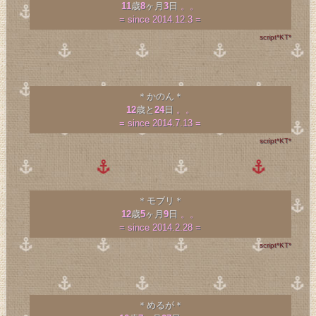
11
歳
8
ヶ月
3
日
。。
= since 2014.12.3 =
script*KT*
＊かのん＊
12
歳と
24
日
。。
= since 2014.7.13 =
script*KT*
＊モブリ＊
12
歳
5
ヶ月
9
日
。。
= since 2014.2.28 =
script*KT*
＊めるが＊