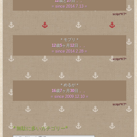
12
歳と
27
日
。。
= since 2014.7.13 =
script*KT*
＊モブリ＊
12
歳
5
ヶ月
12
日
。。
= since 2014.2.28 =
script*KT*
＊めるが＊
16
歳
7
ヶ月
30
日
。。
= since 2009.12.10 =
script*KT*
* 無駄に多いカテゴリー*