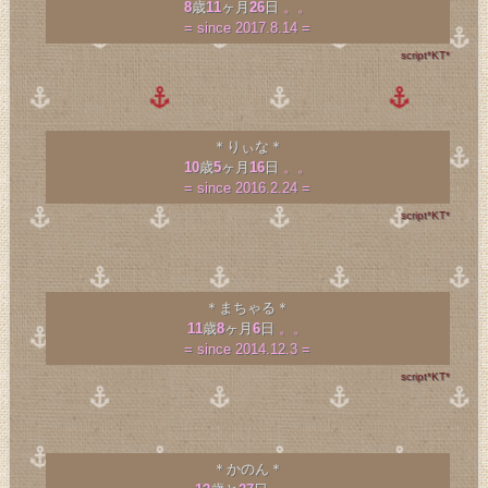
8
歳
11
ヶ月
26
日
。。
= since 2017.8.14 =
script*KT*
＊りぃな＊
10
歳
5
ヶ月
16
日
。。
= since 2016.2.24 =
script*KT*
＊まちゃる＊
11
歳
8
ヶ月
6
日
。。
= since 2014.12.3 =
script*KT*
＊かのん＊