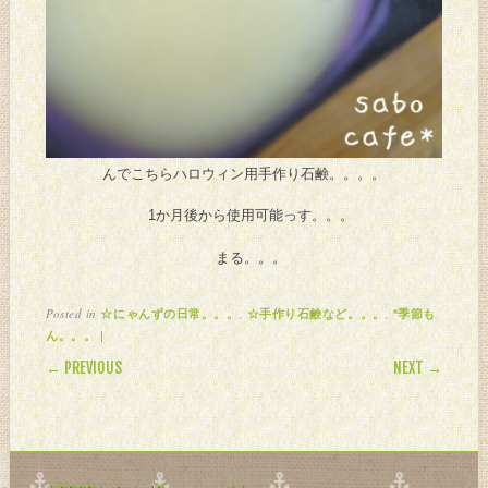
んでこちらハロウィン用手作り石鹸。。。。
1か月後から使用可能っす。。。
まる。。。
Posted in
,
,
☆にゃんずの日常。。。
☆手作り石鹸など。。。
*季節も
|
ん。。。
POST NAVIGATION
← PREVIOUS
NEXT →