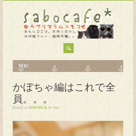
MAIN MENU
Skip
MENU
to
content
かぼちゃ編はこれで全
員。。。
Posted on
by
2024-09-11
luu