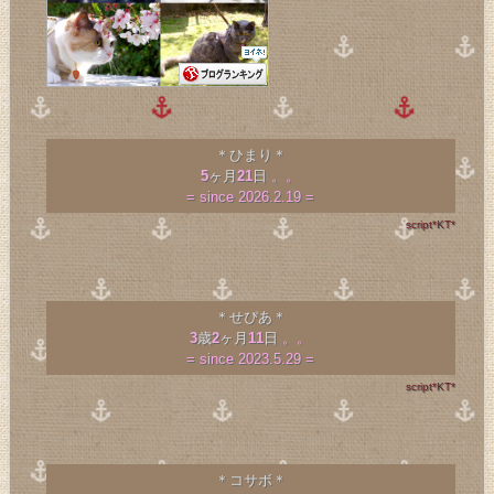
＊ひまり＊
5
ヶ月
21
日
。。
= since 2026.2.19 =
script*KT*
＊せぴあ＊
3
歳
2
ヶ月
11
日
。。
= since 2023.5.29 =
script*KT*
＊コサボ＊