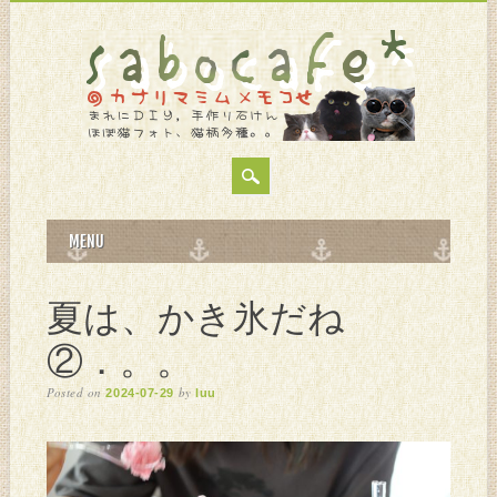
MAIN MENU
Skip
MENU
to
content
夏は、かき氷だね
②．。。
Posted on
by
2024-07-29
luu