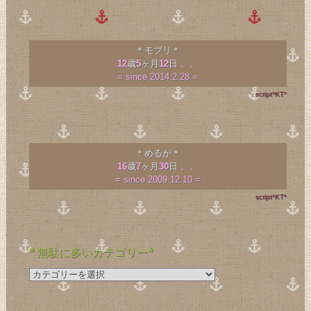
＊モブリ＊
12
歳
5
ヶ月
12
日
。。
= since 2014.2.28 =
script*KT*
＊めるが＊
16
歳
7
ヶ月
30
日
。。
= since 2009.12.10 =
script*KT*
* 無駄に多いカテゴリー*
*
無
駄