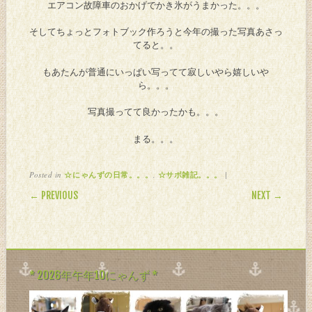
エアコン故障車のおかげでかき氷がうまかった。。。
そしてちょっとフォトブック作ろうと今年の撮った写真あさっ
てると。。
もあたんが普通にいっぱい写ってて寂しいやら嬉しいや
ら。。。
写真撮ってて良かったかも。。。
まる。。。
Posted in
,
|
☆にゃんずの日常。。。
☆サボ雑記。。。
POST NAVIGATION
← PREVIOUS
NEXT →
* 2026年午年10にゃんず *