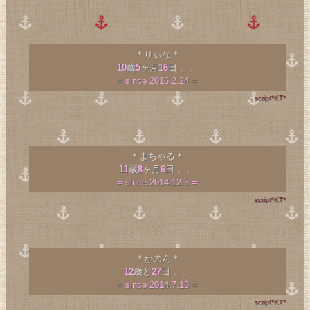
＊りぃな＊
10
歳
5
ヶ月
16
日
。。
= since 2016.2.24 =
script*KT*
＊まちゃる＊
11
歳
8
ヶ月
6
日
。。
= since 2014.12.3 =
script*KT*
＊かのん＊
12
歳と
27
日
。。
= since 2014.7.13 =
script*KT*