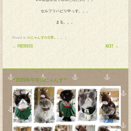
セルフリハビリ中っす。。。
まる。。。
Posted in
|
☆にゃんずの日常。。。
POST NAVIGATION
← PREVIOUS
NEXT →
* 2026年午年10にゃんず *