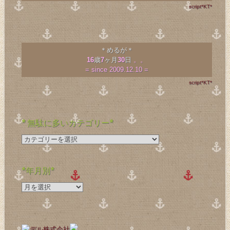
script*KT*
＊めるが＊
16
歳
7
ヶ月
30
日
。。
= since 2009.12.10 =
script*KT*
* 無駄に多いカテゴリー*
*
無
駄
に
*年月別*
多
*
い
年
カ
月
テ
別
ゴ
*
リ