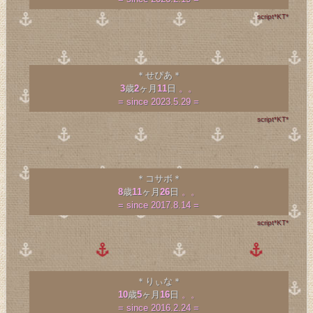
script*KT*
＊せぴあ＊
3
歳
2
ヶ月
11
日
。。
= since 2023.5.29 =
script*KT*
＊コサボ＊
8
歳
11
ヶ月
26
日
。。
= since 2017.8.14 =
script*KT*
＊りぃな＊
10
歳
5
ヶ月
16
日
。。
= since 2016.2.24 =