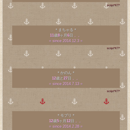
script*KT*
＊まちゃる＊
11
歳
8
ヶ月
6
日
。。
= since 2014.12.3 =
script*KT*
＊かのん＊
12
歳と
27
日
。。
= since 2014.7.13 =
script*KT*
＊モブリ＊
12
歳
5
ヶ月
12
日
。。
= since 2014.2.28 =