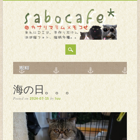
MAIN MENU
Skip
MENU
to
content
海の日。。。
Posted on
by
2024-07-15
luu