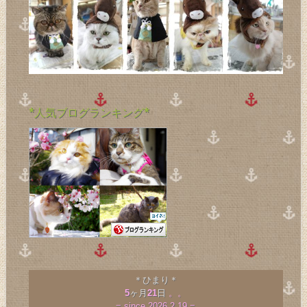
*人気ブログランキング*
＊ひまり＊
5
ヶ月
21
日
。。
= since 2026.2.19 =