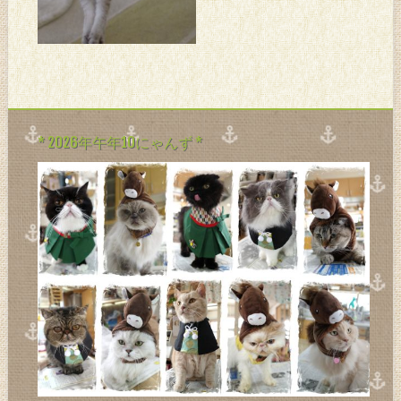
きないし。。。 あ～あ。。。
コノカンジ。。。 みっちゃん
を思い出すわ。。。 つーこと
で。。。 ゆったりしたい方は
スコをオススメシマス。。。(
* 2026年午年10にゃんず *