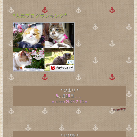
*人気ブログランキング*
＊ひまり＊
5
ヶ月
18
日
。。
= since 2026.2.19 =
script*KT*
＊せぴあ＊