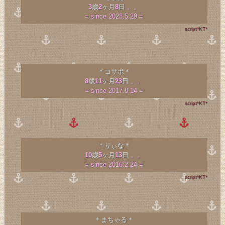
3
歳
2
ヶ月
8
日
。。
= since 2023.5.29 =
script*KT*
＊コサボ＊
8
歳
11
ヶ月
23
日
。。
= since 2017.8.14 =
script*KT*
＊りぃな＊
10
歳
5
ヶ月
13
日
。。
= since 2016.2.24 =
script*KT*
＊まちゃる＊