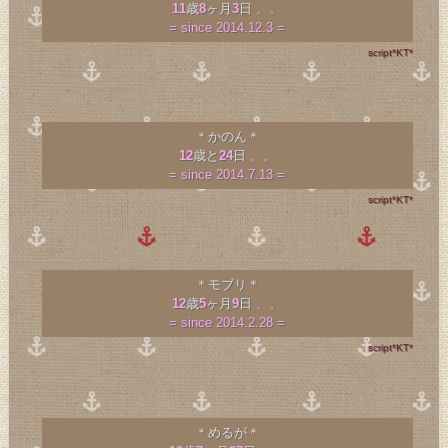
11
歳
8
ヶ月
3
日
。。
= since 2014.12.3 =
script*KT*
＊かのん＊
12
歳と
24
日
。。
= since 2014.7.13 =
script*KT*
＊モブリ＊
12
歳
5
ヶ月
9
日
。。
= since 2014.2.28 =
script*KT*
＊めるが＊