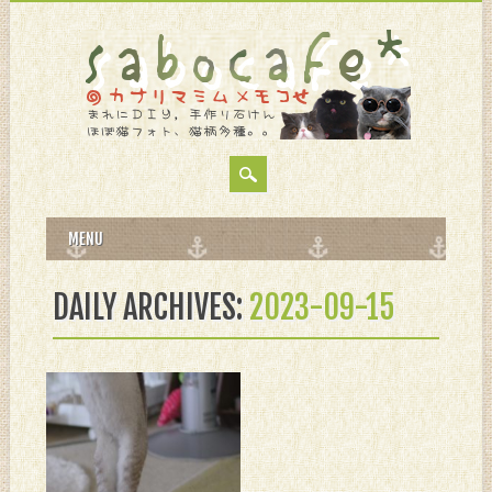
MAIN MENU
Skip
MENU
to
content
DAILY ARCHIVES:
2023-09-15
9月 15, 2023
初爪切り苦戦。。。
もう、雑種系にゃんこだっ
て。。。 猛烈体力あるし、動
き良いし、 爪切り暴れてで