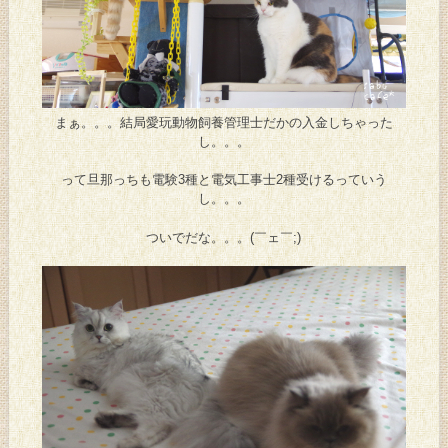
まぁ。。。結局愛玩動物飼養管理士だかの入金しちゃった
し。。。
って旦那っちも電験3種と電気工事士2種受けるっていう
し。。。
ついでだな。。。(￣ェ￣;)