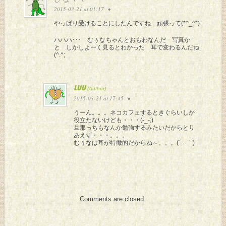
2015-03-21 at 01:17
•
やっぱり受けることにしたんですね 頑張って(*^_^*)
ハハハ･･･ むぅなちゃんとおもわなんだ 写真か
と しかしよーく見るとわかった 耳で変わるんだね
(^.^;
LUU
2015-03-21 at 17:45
•
うーん。。。ネコカフェするときぐらいしか
役立たないけども・・・(-_-;)
旦那っちもなんか勉強するみたいだからとり
あえず・・・。。。
むぅなは耳が特徴的だからね～。。。(´－｀)
Comments are closed.