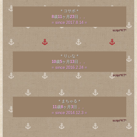
＊コサボ＊
8
歳
11
ヶ月
23
日
。。
= since 2017.8.14 =
script*KT*
＊りぃな＊
10
歳
5
ヶ月
13
日
。。
= since 2016.2.24 =
script*KT*
＊まちゃる＊
11
歳
8
ヶ月
3
日
。。
= since 2014.12.3 =
script*KT*