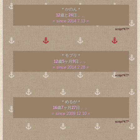
＊かのん＊
12
歳と
24
日
。。
= since 2014.7.13 =
script*KT*
＊モブリ＊
12
歳
5
ヶ月
9
日
。。
= since 2014.2.28 =
script*KT*
＊めるが＊
16
歳
7
ヶ月
27
日
。。
= since 2009.12.10 =
script*KT*