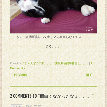
さて、証明写真貼って申し込み書送らなくちゃ。。。
まる。。。
Posted in
,
|
☆にゃんずの日常。。。
*愛玩動物飼養管理士。。。
2
|
Comments
POST NAVIGATION
← PREVIOUS
NEXT →
2 COMMENTS TO “面白くなかったなぁ。。。”
ひなママ