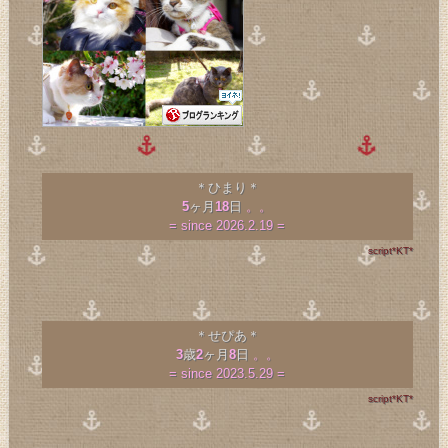
＊ひまり＊
5
ヶ月
18
日
。。
= since 2026.2.19 =
script*KT*
＊せぴあ＊
3
歳
2
ヶ月
8
日
。。
= since 2023.5.29 =
script*KT*