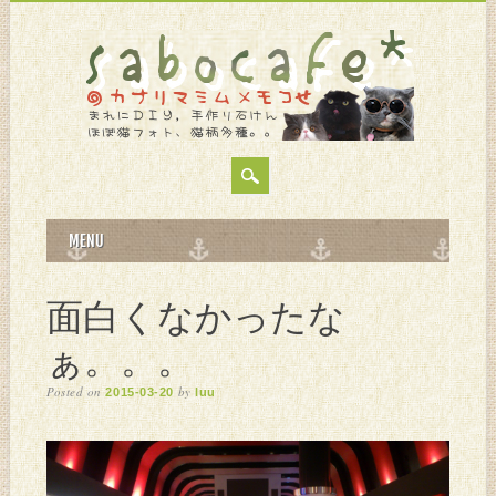
MAIN MENU
Skip
MENU
to
content
面白くなかったな
ぁ。。。
Posted on
by
2015-03-20
luu