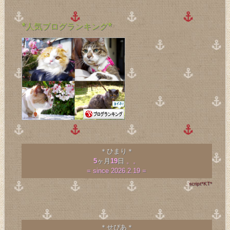
*人気ブログランキング*
＊ひまり＊
5
ヶ月
19
日
。。
= since 2026.2.19 =
script*KT*
＊せぴあ＊