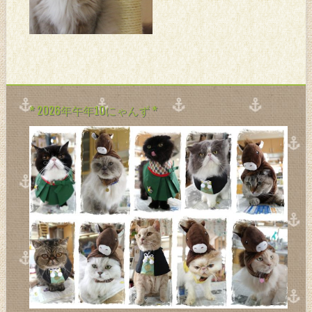
ゃんずの体重を計ったら、次
はにゃんずゴハンの準
備。。。 うちはにゃんずごは
んが終わってからでない
と。。 人の朝ごはんが食べれ
ない。。。 っていう
* 2026年午年10にゃんず *