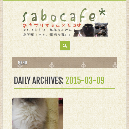
MAIN MENU
Skip
MENU
to
content
DAILY ARCHIVES:
2015-03-09
3月 09, 2015
ただいま朝食準備ち
ゅ。。。
むぅなはなかなか吊り橋渡ら
ない。。。”o(-_-;*) 毎朝９に