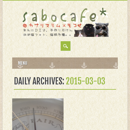
MAIN MENU
Skip
MENU
to
content
DAILY ARCHIVES:
2015-03-03
3月 03, 2015
気圧と自律神
経。。。
は関係あると思うワケ。。。
ってだいたいのワタシの不調