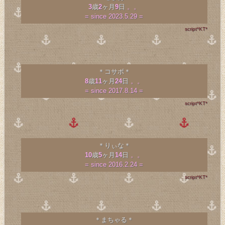
3
歳
2
ヶ月
9
日
。。
= since 2023.5.29 =
script*KT*
＊コサボ＊
8
歳
11
ヶ月
24
日
。。
= since 2017.8.14 =
script*KT*
＊りぃな＊
10
歳
5
ヶ月
14
日
。。
= since 2016.2.24 =
script*KT*
＊まちゃる＊