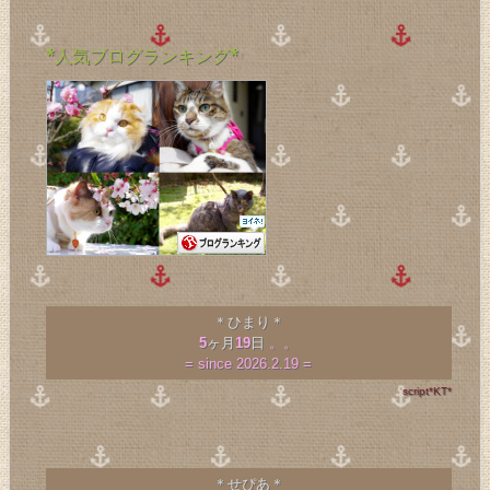
*人気ブログランキング*
＊ひまり＊
5
ヶ月
19
日
。。
= since 2026.2.19 =
script*KT*
＊せぴあ＊