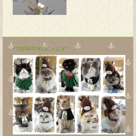
は自律神経系が多いんだ
が。。。 最近は気圧も関係な
くない？とか。。。 んで、気
圧計買ってみた。。。 まだ買
ったばかりなので関連は不
明。。。 むっちゅくんも雨の
日は足出
* 2026年午年10にゃんず *