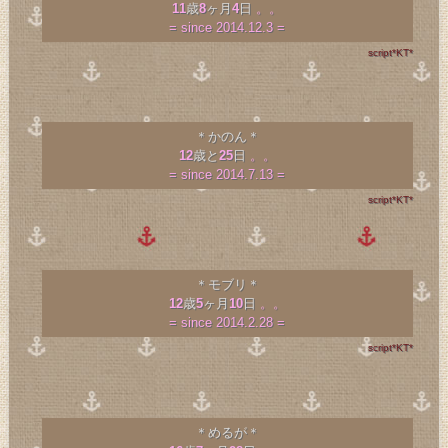
11
歳
8
ヶ月
4
日
。。
= since 2014.12.3 =
script*KT*
＊かのん＊
12
歳と
25
日
。。
= since 2014.7.13 =
script*KT*
＊モブリ＊
12
歳
5
ヶ月
10
日
。。
= since 2014.2.28 =
script*KT*
＊めるが＊