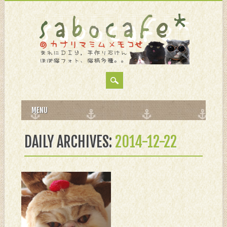
MAIN MENU
Skip
MENU
to
content
DAILY ARCHIVES:
2014-12-22
12月 22, 2014
明日って祝日なん
だ。。。
と今頃気付いてみたり。。。
こちら去年のトナカイみゃび