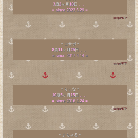
3
歳
2
ヶ月
10
日
。。
= since 2023.5.29 =
script*KT*
＊コサボ＊
8
歳
11
ヶ月
25
日
。。
= since 2017.8.14 =
script*KT*
＊りぃな＊
10
歳
5
ヶ月
15
日
。。
= since 2016.2.24 =
script*KT*
＊まちゃる＊