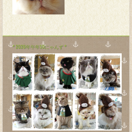
たん♪。。。 今年はサンタに
挑戦したが。。。 不発に終わ
る。。。*o_ _)o ちょっとまだ
あちこち痒くてタスク取られ
てるわけ。。。 食欲もちょい
落ちてる。。。 体力
* 2026年午年10にゃんず *