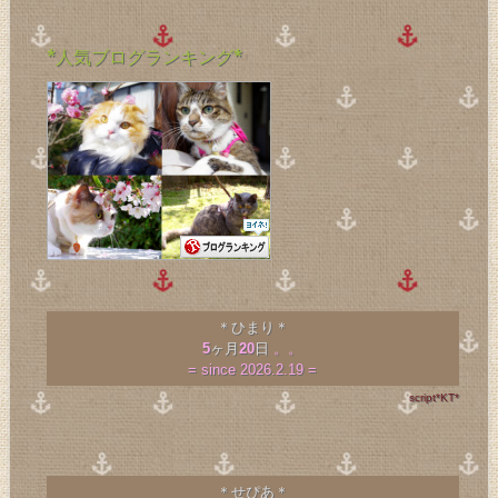
*人気ブログランキング*
＊ひまり＊
5
ヶ月
20
日
。。
= since 2026.2.19 =
script*KT*
＊せぴあ＊