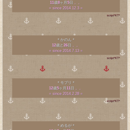
11
歳
8
ヶ月
5
日
。。
= since 2014.12.3 =
script*KT*
＊かのん＊
12
歳と
26
日
。。
= since 2014.7.13 =
script*KT*
＊モブリ＊
12
歳
5
ヶ月
11
日
。。
= since 2014.2.28 =
script*KT*
＊めるが＊