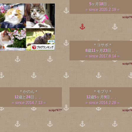
5
ヶ月
18
日
。。
= since 2026.2.19 =
script*
＊コサボ＊
8
歳
11
ヶ月
23
日
。。
= since 2017.8.14 =
script*
＊かのん＊
＊モブリ＊
12
歳と
24
日
。。
12
歳
5
ヶ月
9
日
。。
= since 2014.7.13 =
= since 2014.2.28 =
script*KT*
script*