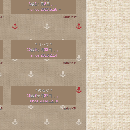
3
歳
2
ヶ月
8
日
。。
= since 2023.5.29 =
KT*
script*KT*
＊りぃな＊
10
歳
5
ヶ月
13
日
。。
= since 2016.2.24 =
KT*
script*KT*
＊めるが＊
16
歳
7
ヶ月
27
日
。。
= since 2009.12.10 =
KT*
script*KT*