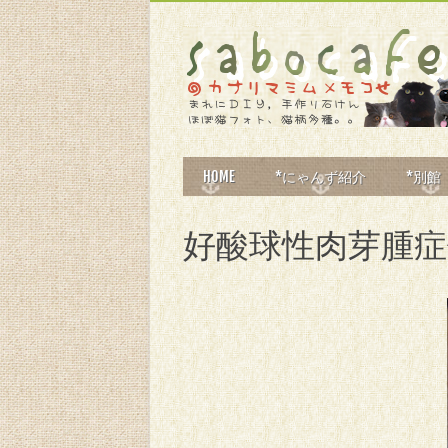
MAIN MENU
Skip
HOME
*にゃんず紹介
*別館
to
content
好酸球性肉芽腫症