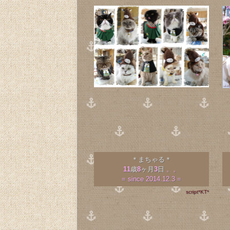
＊まちゃる＊
11
歳
8
ヶ月
3
日
。。
= since 2014.12.3 =
script*KT*