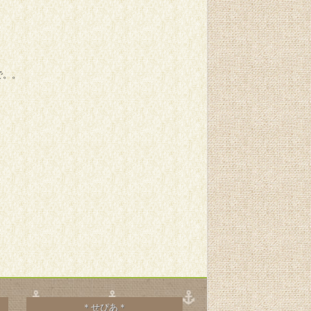
で。。
＊せぴあ＊