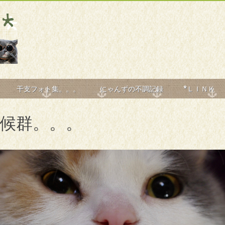
干支フォト集。。。
にゃんずの不調記録
*ＬＩＮＫ
候群。。。